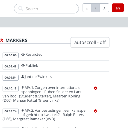
en
A
A
A
MARKERS
autoscroll - off
Restricted
00:00:00
Publiek
00:09:48
Jantine Zwinkels
00:09:54
MV.1. Zorgen over internationale
00:10:13
spanningen - Ruben Snijder en Lars
van Rooij (Student & Starter), Maarten Koning
(D66), Mahaar Fattal (GroenLinks)
MV.2. Aanbestedingen: een kansspel
00:18:24
of gericht op kwaliteit? - Ralph Peters
(D66), Margreet Ramaker (VVD)