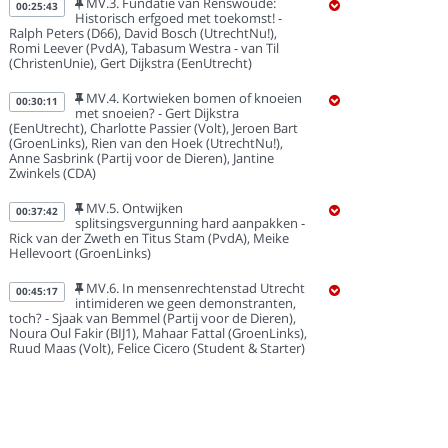
MV.3. Fundatie van Renswoude:
00:25:43
Historisch erfgoed met toekomst! -
Ralph Peters (D66), David Bosch (UtrechtNu!),
Romi Leever (PvdA), Tabasum Westra - van Til
(ChristenUnie), Gert Dijkstra (EenUtrecht)
MV.4. Kortwieken bomen of knoeien
00:30:11
met snoeien? - Gert Dijkstra
(EenUtrecht), Charlotte Passier (Volt), Jeroen Bart
(GroenLinks), Rien van den Hoek (UtrechtNu!),
Anne Sasbrink (Partij voor de Dieren), Jantine
Zwinkels (CDA)
MV.5. Ontwijken
00:37:42
splitsingsvergunning hard aanpakken -
Rick van der Zweth en Titus Stam (PvdA), Meike
Hellevoort (GroenLinks)
MV.6. In mensenrechtenstad Utrecht
00:45:17
intimideren we geen demonstranten,
toch? - Sjaak van Bemmel (Partij voor de Dieren),
Noura Oul Fakir (BIJ1), Mahaar Fattal (GroenLinks),
Ruud Maas (Volt), Felice Cicero (Student & Starter)
MV.7. Signalen van onrecht in de klas
00:51:52
- Imraan Skori en Mahmut Sungur
(DENK), Gert Dijkstra (EenUtrecht), Yvonne Hessel
(Utrecht Solidair)