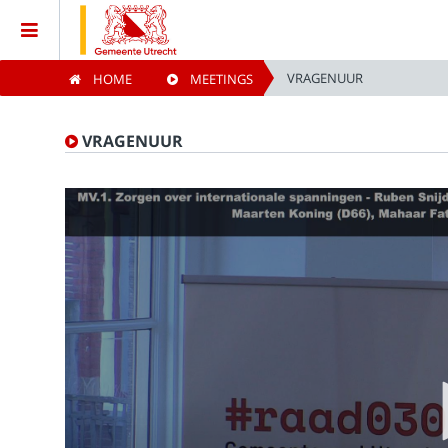
VRAGENUUR
HOME
MEETINGS
Home
VRAGENUUR
Meetings
Live Sessions
Categories
Watchlist
Search