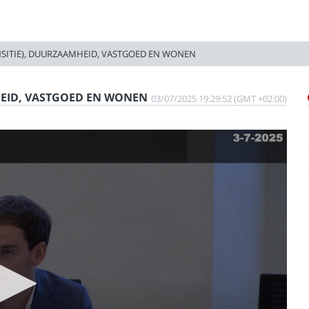
SITIE), DUURZAAMHEID, VASTGOED EN WONEN
HEID, VASTGOED EN WONEN
03/07/2025 19:29:52 (GMT +02:00)