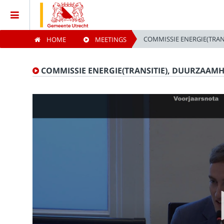
COMMISSIE ENERGIE(TRAN
HOME
MEETINGS
Home
COMMISSIE ENERGIE(TRANSITIE), DUURZAAM
Meetings
Live Sessions
Categories
Watchlist
Search