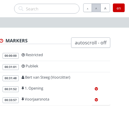
en
A
A
A
MARKERS
autoscroll - off
Restricted
00:00:00
Publiek
00:31:01
Bert van Steeg (Voorzitter)
00:31:48
1. Opening
00:31:52
Voorjaarsnota
00:33:57