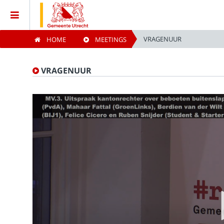
VRAGENUUR
HOME
MEETINGS
Home
VRAGENUUR
Meetings
Live Sessions
Categories
Watchlist
Search