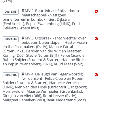
(CDA)
MV.2. Buurtinitiatief bij verkoop
00:15:55
maatschappelijk vastgoed
binnenterrein in Lombok - Gert Dijkstra
(EenUtrecht), Pepijn Zwanenberg (LINK), Fred
Dekkers (GroenLinks)
MV.3. Uitspraak kantonrechter over
00:24:34
beboeten buitenslapen - Hester Assen
en Ilse Raaijmakers (PvdA), Mahaar Fattal
(GroenLinks), Berdien van der Wilt en Maarten
Koning (D66), Stevie Nolten (BIJ1), Felice Cicero en
Ruben Snijder (Student & Starter), Hanane Bittich
en Pepijn Zwanenberg (LINK), Ruud Maas (Volt)
MV.4. De Jeugd van Tegenwoordig
00:45:06
(wil dansen) - Felice Cicero en Ruben
Snijder (Student & Starter), Hanneke Verheijke
(LINK), Rien van den Hoek (UtrechtNu!), Ingeborg
Hornsveld en Maartje Vermeulen (GroenLinks),
Dirk-Jan van Vliet (D66), Romi Leever (PvdA),
Margreet Ramaker (VVD), Beau Nederhand (Volt)
MV.5. Utrecht moet geen podium zijn
00:55:15
voor homogenezing - Stevie Nolten
(BIJ1), Hanane Bittich (LINK), Tess Meerding (VVD),
Ruud Maas (Volt)