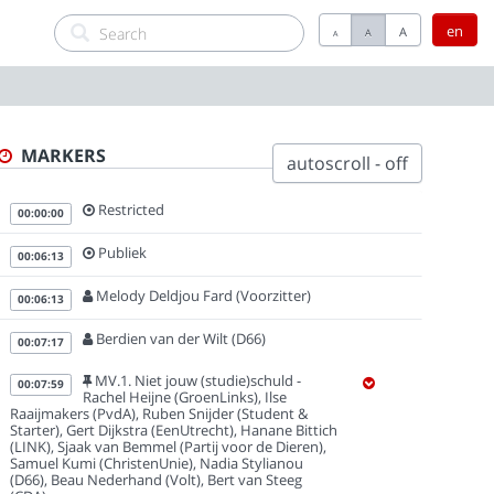
en
A
A
A
MARKERS
autoscroll - off
Restricted
00:00:00
Publiek
00:06:13
Melody Deldjou Fard (Voorzitter)
00:06:13
Berdien van der Wilt (D66)
00:07:17
MV.1. Niet jouw (studie)schuld -
00:07:59
Rachel Heijne (GroenLinks), Ilse
Raaijmakers (PvdA), Ruben Snijder (Student &
Starter), Gert Dijkstra (EenUtrecht), Hanane Bittich
(LINK), Sjaak van Bemmel (Partij voor de Dieren),
Samuel Kumi (ChristenUnie), Nadia Stylianou
(D66), Beau Nederhand (Volt), Bert van Steeg