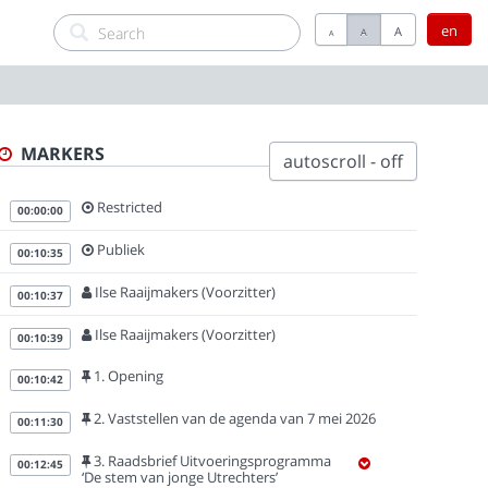
en
A
A
A
MARKERS
autoscroll - off
Restricted
00:00:00
Publiek
00:10:35
Ilse Raaijmakers (Voorzitter)
00:10:37
Ilse Raaijmakers (Voorzitter)
00:10:39
1. Opening
00:10:42
2. Vaststellen van de agenda van 7 mei 2026
00:11:30
3. Raadsbrief Uitvoeringsprogramma
00:12:45
‘De stem van jonge Utrechters’