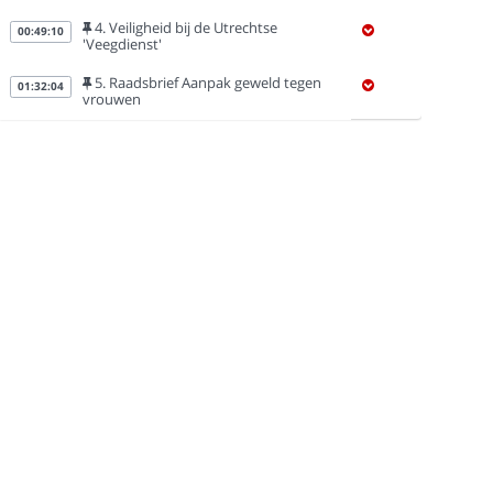
4. Veiligheid bij de Utrechtse
00:49:10
'Veegdienst'
5. Raadsbrief Aanpak geweld tegen
01:32:04
vrouwen