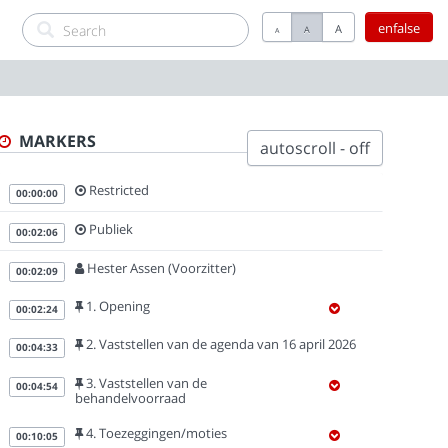
enfalse
A
A
A
MARKERS
autoscroll - off
Restricted
00:00:00
Publiek
00:02:06
Hester Assen (Voorzitter)
00:02:09
1. Opening
00:02:24
2. Vaststellen van de agenda van 16 april 2026
00:04:33
3. Vaststellen van de
00:04:54
behandelvoorraad
4. Toezeggingen/moties
00:10:05