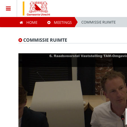
COMMISSIE RUIMTE
HOME
MEETINGS
Home
COMMISSIE RUIMTE
Meetings
Live Sessions
Categories
Watchlist
Search