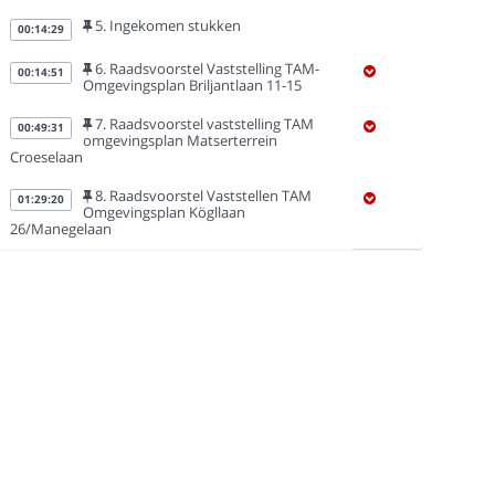
5. Ingekomen stukken
00:14:29
6. Raadsvoorstel Vaststelling TAM-
00:14:51
Omgevingsplan Briljantlaan 11-15
7. Raadsvoorstel vaststelling TAM
00:49:31
omgevingsplan Matserterrein
Croeselaan
8. Raadsvoorstel Vaststellen TAM
01:29:20
Omgevingsplan Kögllaan
26/Manegelaan