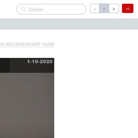
nl
A
A
A
10-2020 20:00:00 (GMT +02:00)