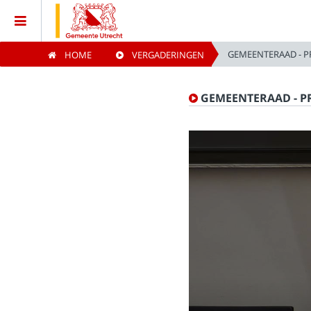
GEMEENTERAAD - P
HOME
VERGADERINGEN
Home
GEMEENTERAAD - P
Vergaderingen
Live vergaderingen
Categorieën
Kijklijst
Zoeken