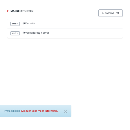
Privacybeleid
MARKEERPUNTEN
autoscroll - off
Geheim
Over
00:55:47
Vergadering hervat
12:13:51
Agenda (in iBABS)
Gemeenteraad Utrecht
×
Privacybeleid
Klik hier voor meer informatie.