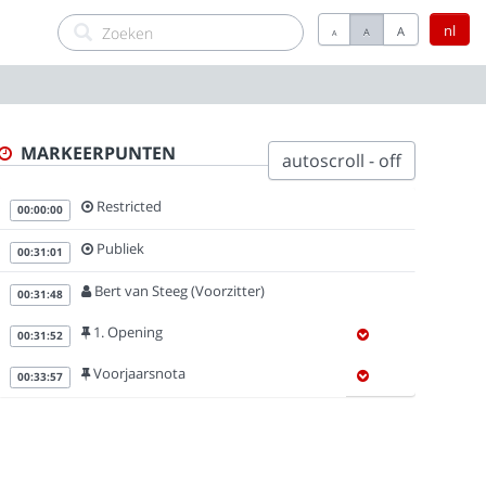
nl
A
A
A
MARKEERPUNTEN
autoscroll - off
Restricted
00:00:00
Publiek
00:31:01
Bert van Steeg (Voorzitter)
00:31:48
1. Opening
00:31:52
Voorjaarsnota
00:33:57