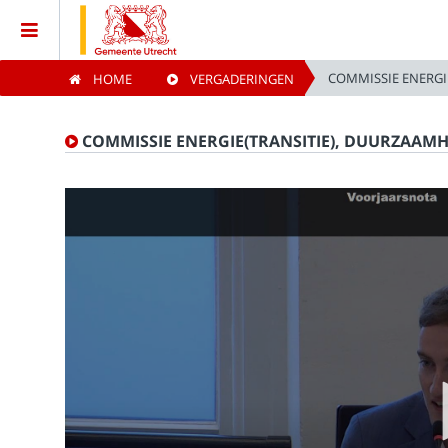
COMMISSIE ENERGI
HOME
VERGADERINGEN
Home
COMMISSIE ENERGIE(TRANSITIE), DUURZAAM
Vergaderingen
Live vergaderingen
Categorieën
Kijklijst
Zoeken