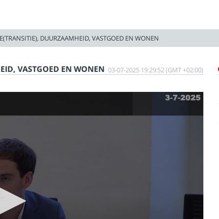
E(TRANSITIE), DUURZAAMHEID, VASTGOED EN WONEN
HEID, VASTGOED EN WONEN
03-07-2025 19:29:52 (GMT +02:00)