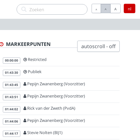
nl
A
A
A
MARKEERPUNTEN
autoscroll - off
Restricted
00:00:00
Publiek
01:43:30
Pepijn Zwanenberg (Voorzitter)
01:43:45
Pepijn Zwanenberg (Voorzitter)
01:43:51
Rick van der Zweth (PvdA)
01:44:02
Pepijn Zwanenberg (Voorzitter)
01:44:06
Stevie Nolten (BIJ1)
01:44:17