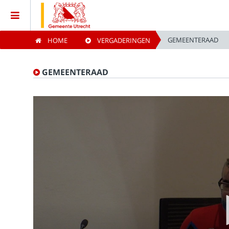
GEMEENTERAAD
HOME
VERGADERINGEN
Home
GEMEENTERAAD
Vergaderingen
Live vergaderingen
Categorieën
Kijklijst
Zoeken