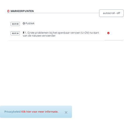
Privacybeleid
MARKEERPUNTEN
autoscroll - off
Publiek
Over
00:07:09
1. Grote problemen bij het openbaar vervoer (U-OV) na start
00:07:34
van de nieuwe vervoerder
Agenda (in iBABS)
Gemeenteraad Utrecht
×
Privacybeleid
Klik hier voor meer informatie.