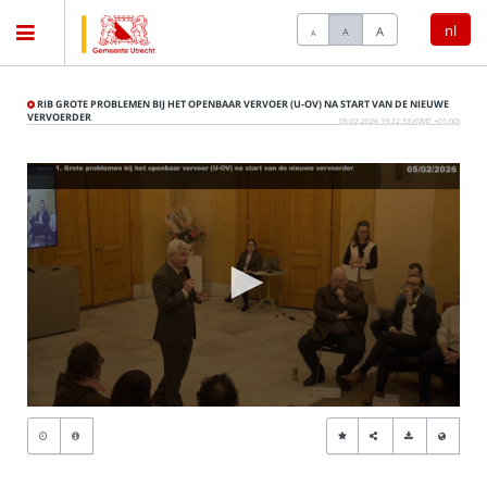
nl
A
A
A
Home
RIB GROTE PROBLEMEN BIJ HET OPENBAAR VERVOER (U-OV) NA START VAN DE NIEUWE
VERVOERDER
05-02-2026 19:22:33 (GMT +01:00)
Vergaderingen
Live vergaderingen
Categorieën
Kijklijst
0
seconds
Zoeken
of
0
seconds