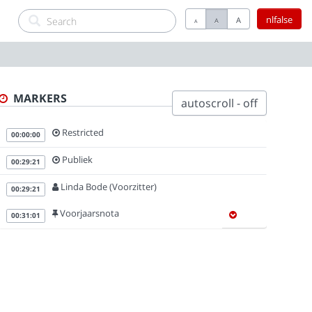
nlfalse
A
A
A
MARKERS
autoscroll - off
Restricted
00:00:00
Publiek
00:29:21
Linda Bode (Voorzitter)
00:29:21
Voorjaarsnota
00:31:01