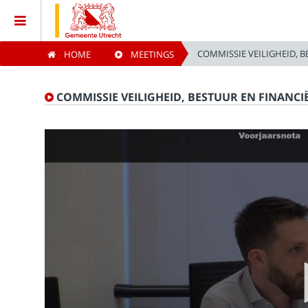
COMMISSIE VEILIGHEID, 
HOME
MEETINGS
Home
COMMISSIE VEILIGHEID, BESTUUR EN FINANCI
Meetings
Live Sessions
Categories
Watchlist
Search