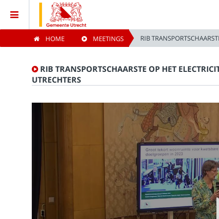
RIB TRANSPORTSCHAARSTE
HOME
MEETINGS
Home
RIB TRANSPORTSCHAARSTE OP HET ELECTRICI
Meetings
UTRECHTERS
Live Sessions
Categories
Watchlist
Search