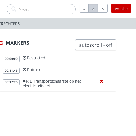
enfalse
A
A
A
TRECHTERS
MARKERS
autoscroll - off
Restricted
00:00:00
Publiek
00:11:45
RIB Transportschaarste op het
00:12:26
electriciteitsnet