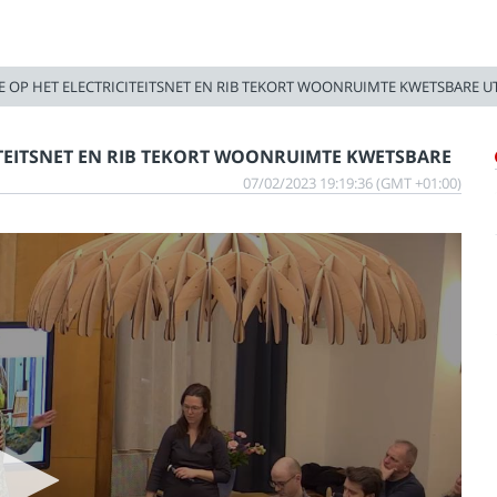
 OP HET ELECTRICITEITSNET EN RIB TEKORT WOONRUIMTE KWETSBARE U
TEITSNET EN RIB TEKORT WOONRUIMTE KWETSBARE
07/02/2023 19:19:36 (GMT +01:00)